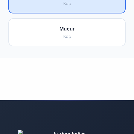
Koç
Mucur
Koç