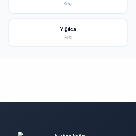
Keçi
Yığılca
Keçi