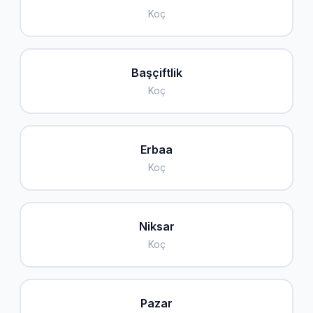
Koç
Başçiftlik
Koç
Erbaa
Koç
Niksar
Koç
Pazar