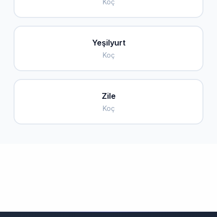
Koç
Yeşilyurt
Koç
Zile
Koç