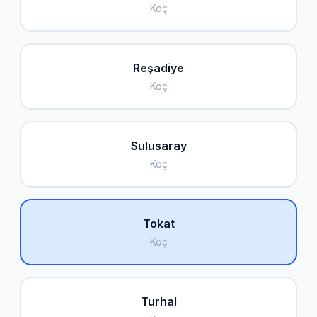
Koç
Reşadiye
Koç
Sulusaray
Koç
Tokat
Koç
Turhal