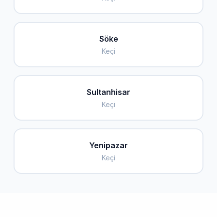
Söke
Keçi
Sultanhisar
Keçi
Yenipazar
Keçi