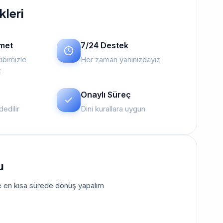
kleri
zmet
7/24 Destek
ibimizle
Her zaman yanınızdayız
z
Onaylı Süreç
edilir
Dini kurallara uygun
u
size en kısa sürede dönüş yapalım