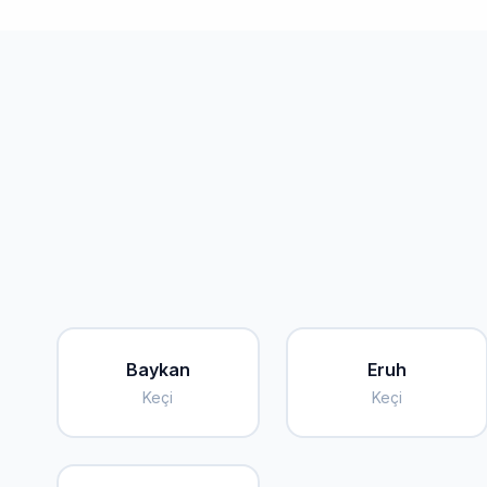
Baykan
Eruh
Keçi
Keçi