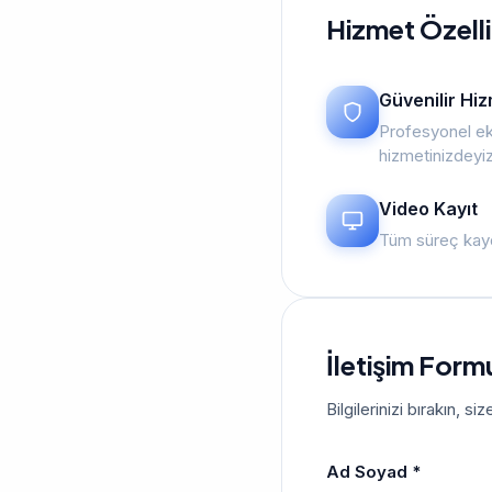
Hizmet Özelli
Güvenilir Hi
Profesyonel ek
hizmetinizdeyi
Video Kayıt
Tüm süreç kayd
İletişim Form
Bilgilerinizi bırakın, 
Ad Soyad *