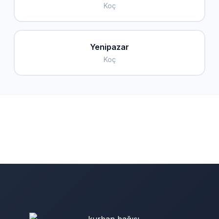
Koç
Yenipazar
Koç