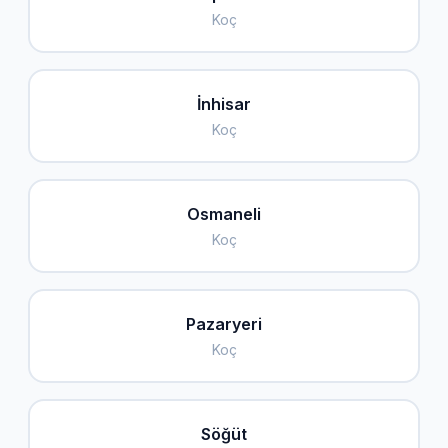
Koç
İnhisar
Koç
Osmaneli
Koç
Pazaryeri
Koç
Söğüt