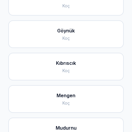
Koç
Göynük
Koç
Kıbrıscık
Koç
Mengen
Koç
Mudurnu