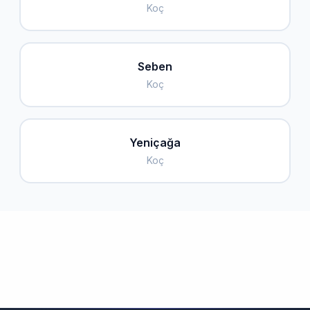
Koç
Seben
Koç
Yeniçağa
Koç