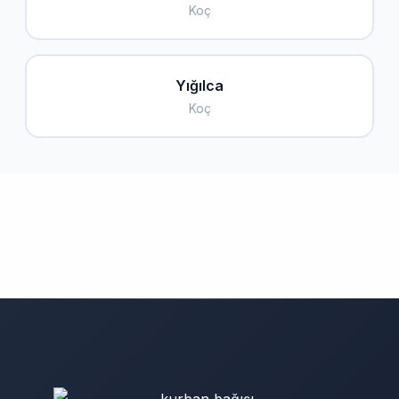
Koç
Yığılca
Koç