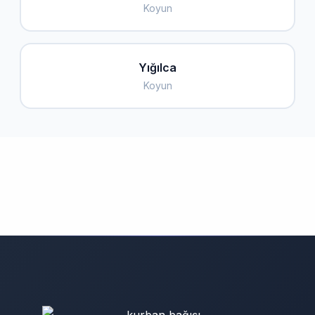
Koyun
Yığılca
Koyun