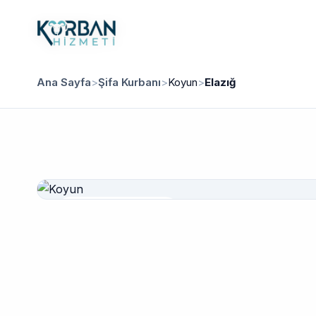
Ana Sayfa
>
Şifa Kurbanı
>
Koyun
>
Elazığ
Güvenilir Hizmet