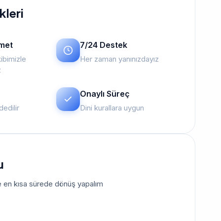
kleri
zmet
7/24 Destek
ibimizle
Her zaman yanınızdayız
z
Onaylı Süreç
edilir
Dini kurallara uygun
u
size en kısa sürede dönüş yapalım