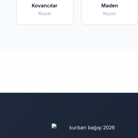
Kovancılar
Maden
Koyun
Koyun