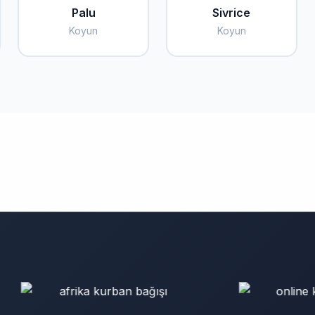
Palu
Sivrice
Koyun
Koyun