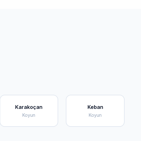
Karakoçan
Keban
Koyun
Koyun