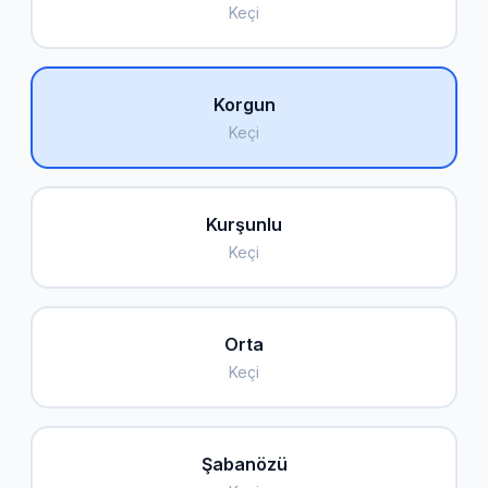
Keçi
Korgun
Keçi
Kurşunlu
Keçi
Orta
Keçi
Şabanözü