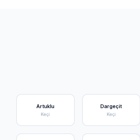
Artuklu
Dargeçit
Keçi
Keçi