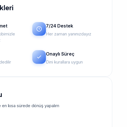
kleri
zmet
7/24 Destek
ibimizle
Her zaman yanınızdayız
z
Onaylı Süreç
edilir
Dini kurallara uygun
u
size en kısa sürede dönüş yapalım