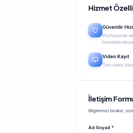
Hizmet Özelli
Güvenilir Hi
Profesyonel ek
hizmetinizdeyi
Video Kayıt
Tüm süreç kayd
İletişim Form
Bilgilerinizi bırakın, 
Ad Soyad *