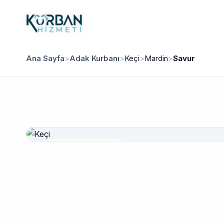
Ana Sayfa
>
Adak Kurbanı
>
Keçi
>
Mardin
>
Savur
Güvenilir Hizmet