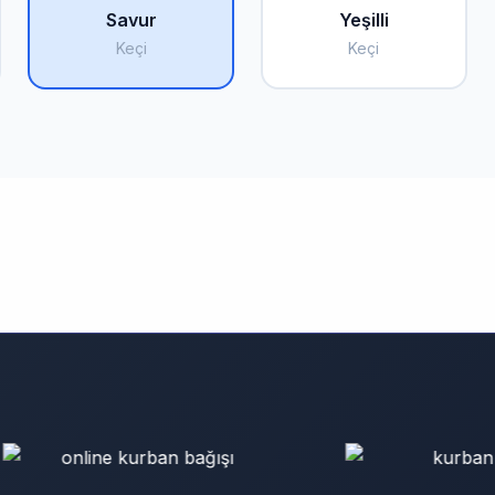
Savur
Yeşilli
Keçi
Keçi