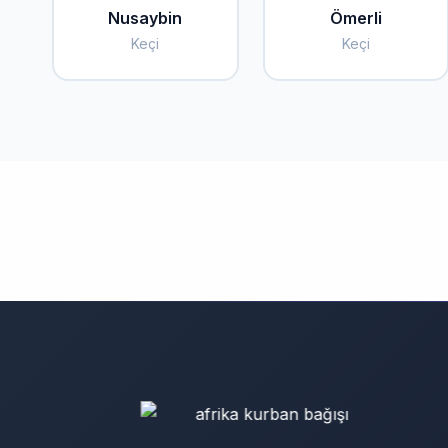
Nusaybin
Ömerli
Keçi
Keçi