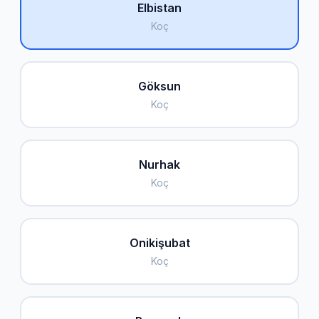
Elbistan
Koç
Göksun
Koç
Nurhak
Koç
Onikişubat
Koç