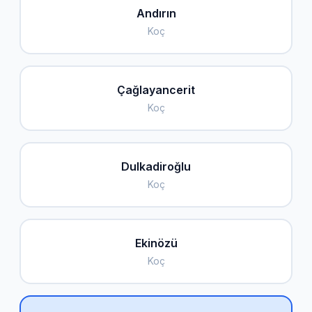
Andırın
Koç
Çağlayancerit
Koç
Dulkadiroğlu
Koç
Ekinözü
Koç