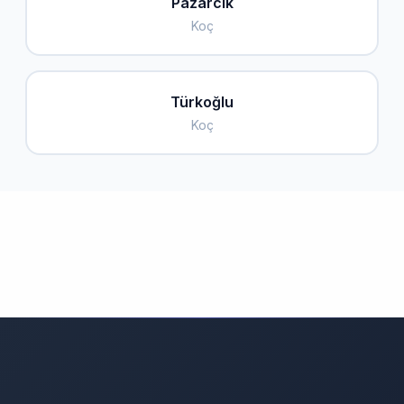
Pazarcık
Koç
Türkoğlu
Koç