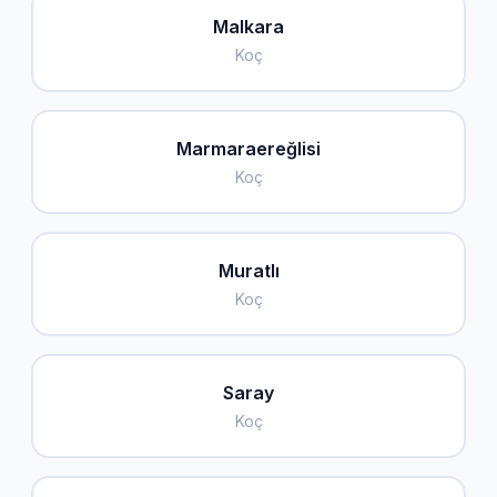
Malkara
Koç
Marmaraereğlisi
Koç
Muratlı
Koç
Saray
Koç