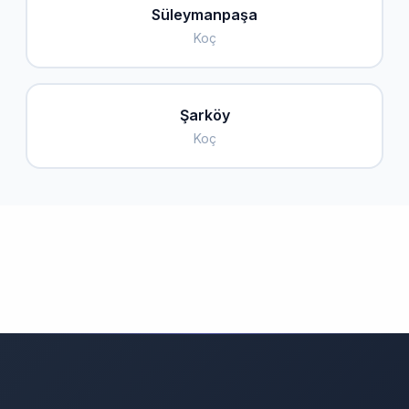
Süleymanpaşa
Koç
Şarköy
Koç