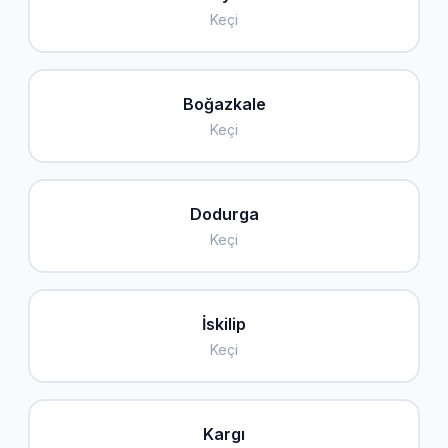
Keçi
Boğazkale
Keçi
Dodurga
Keçi
İskilip
Keçi
Kargı