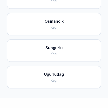
Keçi
Osmancık
Keçi
Sungurlu
Keçi
Uğurludağ
Keçi