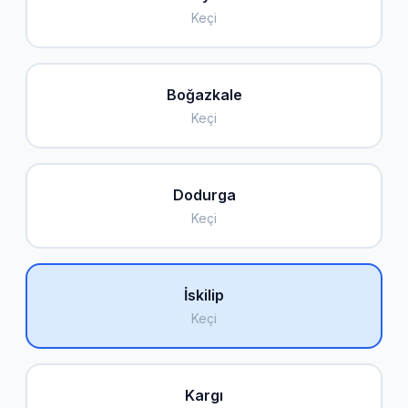
Keçi
Boğazkale
Keçi
Dodurga
Keçi
İskilip
Keçi
Kargı