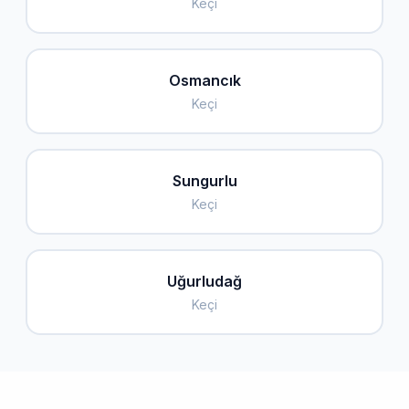
Keçi
Osmancık
Keçi
Sungurlu
Keçi
Uğurludağ
Keçi