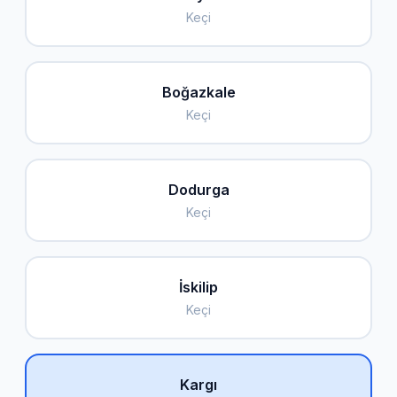
Keçi
Boğazkale
Keçi
Dodurga
Keçi
İskilip
Keçi
Kargı