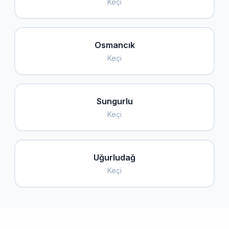
Keçi
Osmancık
Keçi
Sungurlu
Keçi
Uğurludağ
Keçi