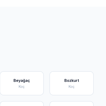
Beyağaç
Bozkurt
Koç
Koç