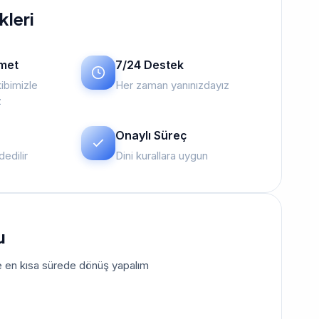
kleri
zmet
7/24 Destek
ibimizle
Her zaman yanınızdayız
z
Onaylı Süreç
edilir
Dini kurallara uygun
u
size en kısa sürede dönüş yapalım