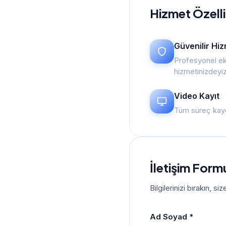
Hizmet Özelli
Güvenilir Hi
Profesyonel ek
hizmetinizdeyi
Video Kayıt
Tüm süreç kayd
İletişim Form
Bilgilerinizi bırakın, 
Ad Soyad *