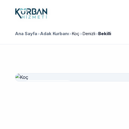
Ana Sayfa
>
Adak Kurbanı
>
Koç
>
Denizli
>
Bekilli
Güvenilir Hizmet