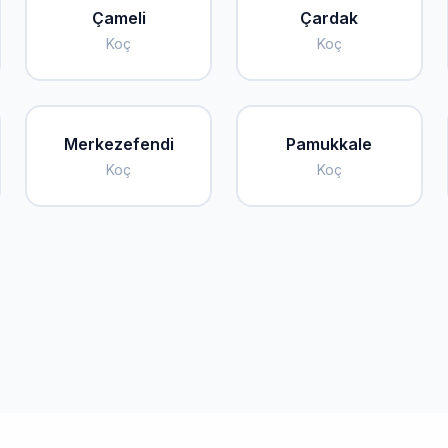
Çameli
Çardak
Koç
Koç
Merkezefendi
Pamukkale
Koç
Koç