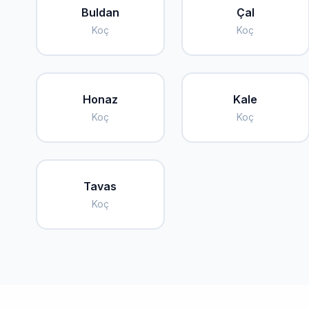
Buldan
Çal
Koç
Koç
Honaz
Kale
Koç
Koç
Tavas
Koç