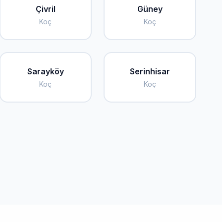
Çivril
Güney
Koç
Koç
Sarayköy
Serinhisar
Koç
Koç