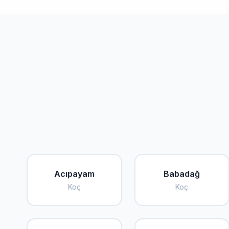
Acıpayam
Babadağ
Koç
Koç