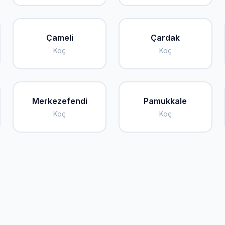
Çameli
Çardak
Koç
Koç
Merkezefendi
Pamukkale
Koç
Koç