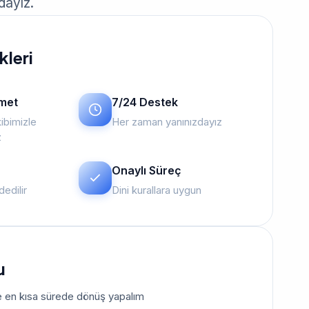
dayız.
kleri
zmet
7/24 Destek
ibimizle
Her zaman yanınızdayız
z
Onaylı Süreç
edilir
Dini kurallara uygun
u
size en kısa sürede dönüş yapalım