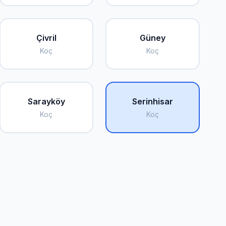
Çivril
Güney
Koç
Koç
Sarayköy
Serinhisar
Koç
Koç