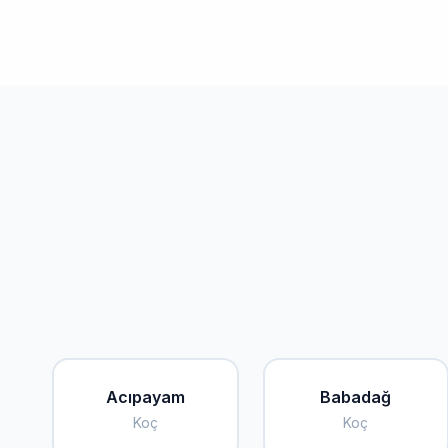
Acıpayam
Babadağ
Koç
Koç