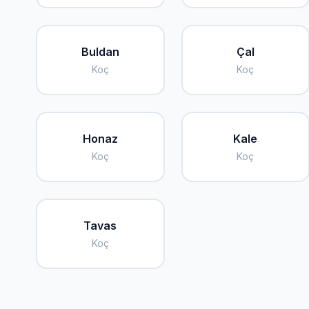
Buldan
Çal
Koç
Koç
Honaz
Kale
Koç
Koç
Tavas
Koç