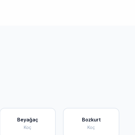
Beyağaç
Bozkurt
Koç
Koç