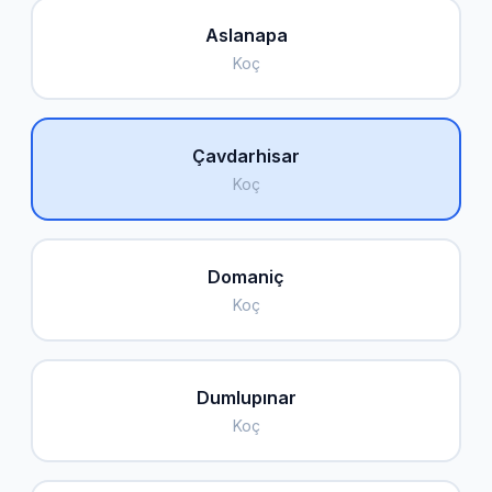
Aslanapa
Koç
Çavdarhisar
Koç
Domaniç
Koç
Dumlupınar
Koç