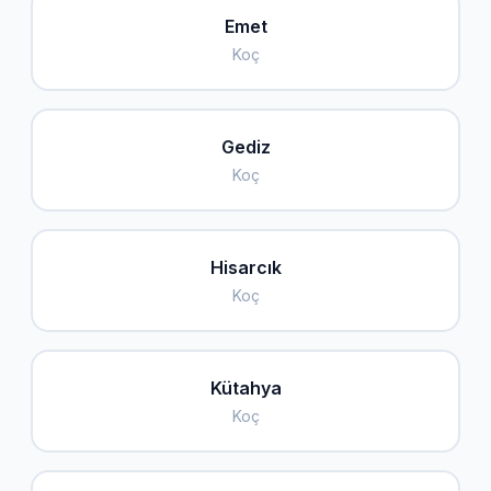
Emet
Koç
Gediz
Koç
Hisarcık
Koç
Kütahya
Koç