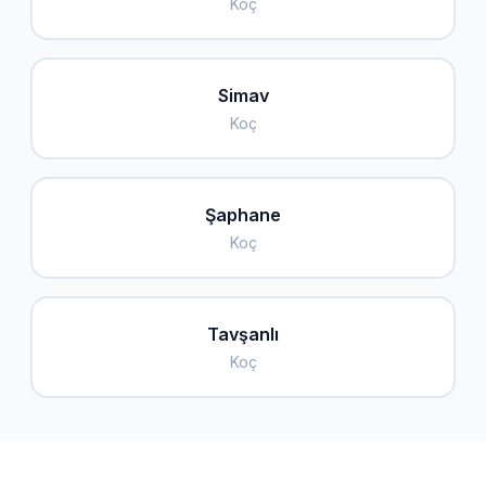
Koç
Simav
Koç
Şaphane
Koç
Tavşanlı
Koç