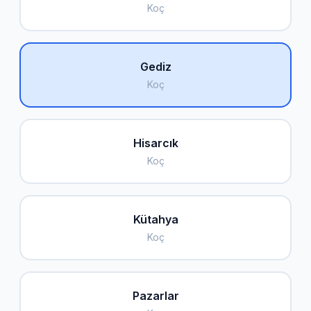
Koç
Gediz
Koç
Hisarcık
Koç
Kütahya
Koç
Pazarlar