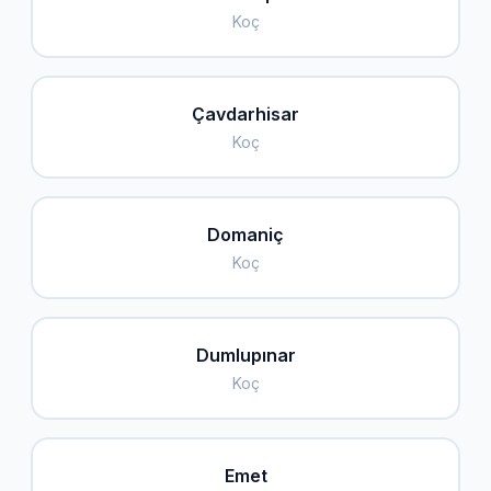
Koç
Çavdarhisar
Koç
Domaniç
Koç
Dumlupınar
Koç
Emet