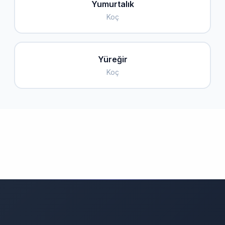
Yumurtalık
Koç
Yüreğir
Koç