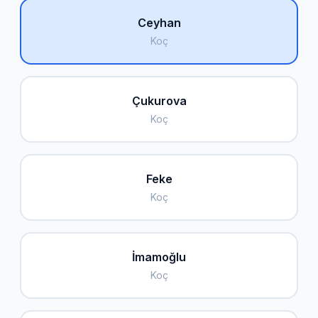
Ceyhan
Koç
Çukurova
Koç
Feke
Koç
İmamoğlu
Koç