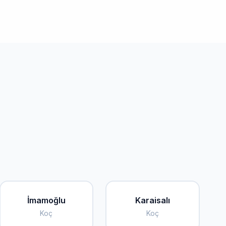
İmamoğlu
Karaisalı
Koç
Koç