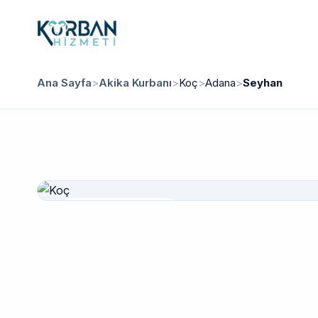
Ana Sayfa
>
Akika Kurbanı
>
Koç
>
Adana
>
Seyhan
Güvenilir Hizmet