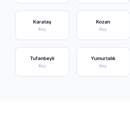
Karataş
Kozan
Koç
Koç
Tufanbeyli
Yumurtalık
Koç
Koç