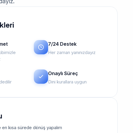
dayız.
kleri
zmet
7/24 Destek
ibimizle
Her zaman yanınızdayız
z
Onaylı Süreç
edilir
Dini kurallara uygun
u
size en kısa sürede dönüş yapalım