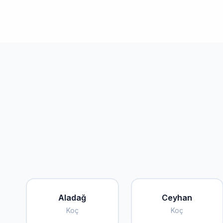
Aladağ
Ceyhan
Koç
Koç