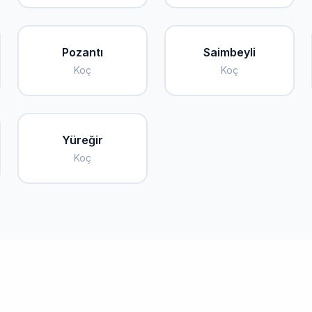
Pozantı
Saimbeyli
Koç
Koç
Yüreğir
Koç