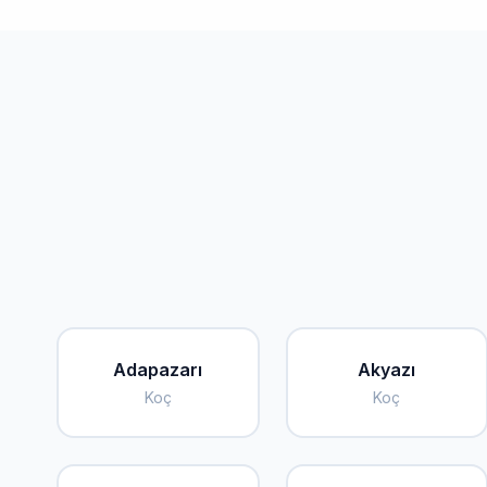
Adapazarı
Akyazı
Koç
Koç