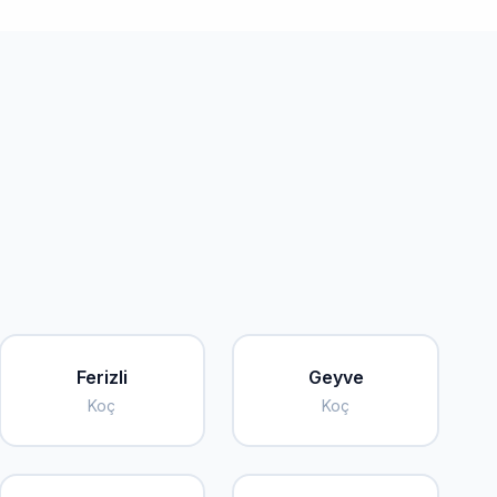
Ferizli
Geyve
Koç
Koç