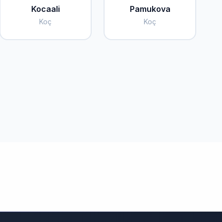
Kocaali
Pamukova
Koç
Koç