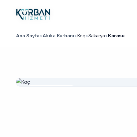
Ana Sayfa
>
Akika Kurbanı
>
Koç
>
Sakarya
>
Karasu
Güvenilir Hizmet