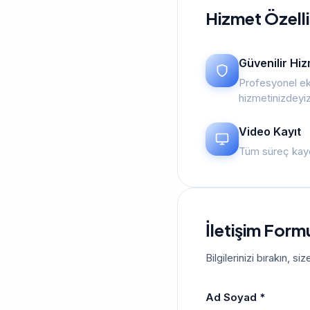
Hizmet Özelli
Güvenilir Hi
Profesyonel ek
hizmetinizdeyi
Video Kayıt
Tüm süreç kayd
İletişim Form
Bilgilerinizi bırakın, 
Ad Soyad *