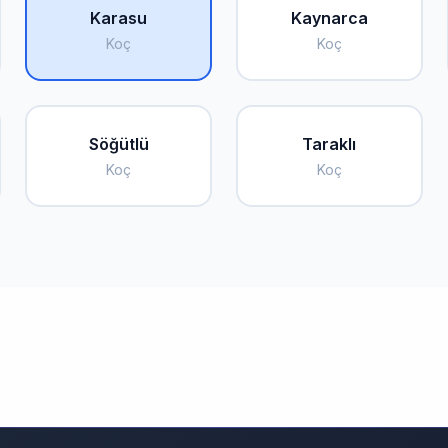
Karasu
Kaynarca
Koç
Koç
Söğütlü
Taraklı
Koç
Koç