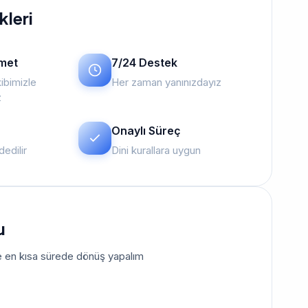
kleri
zmet
7/24 Destek
ibimizle
Her zaman yanınızdayız
z
Onaylı Süreç
edilir
Dini kurallara uygun
u
size en kısa sürede dönüş yapalım