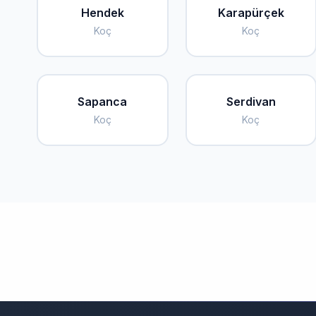
Hendek
Karapürçek
Koç
Koç
Sapanca
Serdivan
Koç
Koç