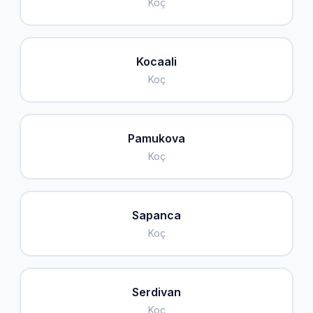
Koç
Kocaali
Koç
Pamukova
Koç
Sapanca
Koç
Serdivan
Koç