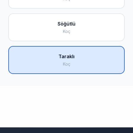
Söğütlü
Koç
Taraklı
Koç