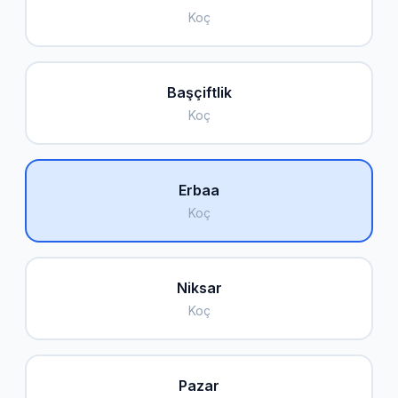
Koç
Başçiftlik
Koç
Erbaa
Koç
Niksar
Koç
Pazar