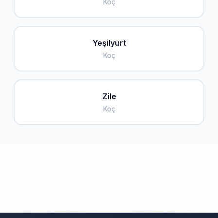
Koç
Yeşilyurt
Koç
Zile
Koç