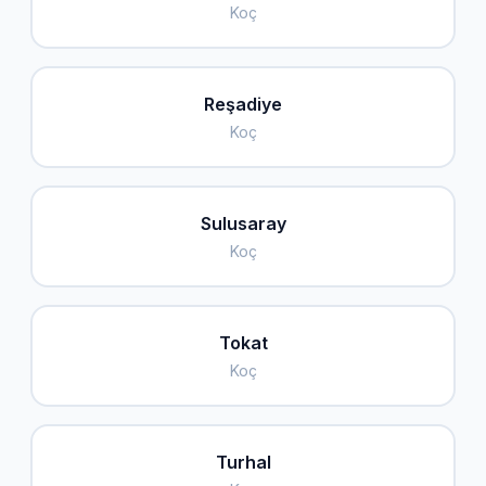
Koç
Reşadiye
Koç
Sulusaray
Koç
Tokat
Koç
Turhal