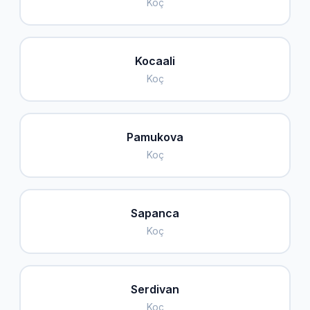
Koç
Kocaali
Koç
Pamukova
Koç
Sapanca
Koç
Serdivan
Koç