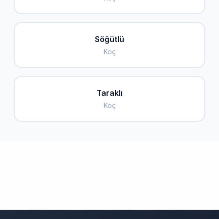
Söğütlü
Koç
Taraklı
Koç