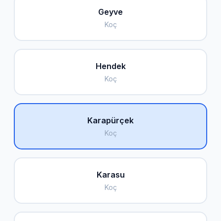
Geyve
Koç
Hendek
Koç
Karapürçek
Koç
Karasu
Koç