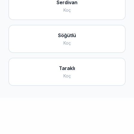
Serdivan
Koç
Söğütlü
Koç
Taraklı
Koç