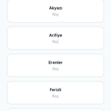
Akyazı
Koç
Arifiye
Koç
Erenler
Koç
Ferizli
Koç