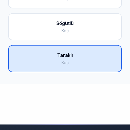
Söğütlü
Koç
Taraklı
Koç