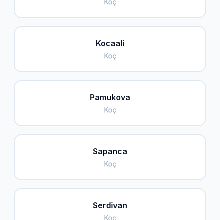
Koç
Kocaali
Koç
Pamukova
Koç
Sapanca
Koç
Serdivan
Koç